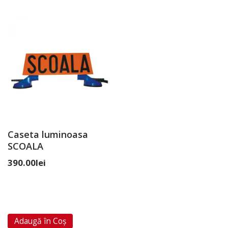
Caseta luminoasa
SCOALA
390.00
lei
Adaugă în Coș