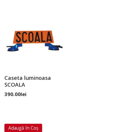
Caseta luminoasa
SCOALA
390.00
lei
Adaugă în Coș