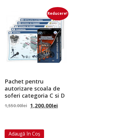
Reducere!
Pachet pentru
autorizare scoala de
soferi categoria C si D
1,200.00
lei
1,550.00
lei
Adaugă în Coș