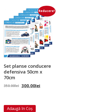
Reducere!
Set planse conducere
defensiva 50cm x
70cm
300.00
lei
350.00
lei
Adaugă în Coș