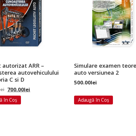
 autorizat ARR –
Simulare examen teore
terea autovehiculului
auto versiunea 2
ria C si D
500.00
lei
700.00
lei
lei
ă în Coș
Adaugă în Coș