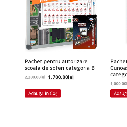
Pachet pentru autorizare
Pachet
scoala de soferi categoria B
Cunoas
catego
1,700.00
lei
2,200.00
lei
1,000.00
Adaugă în Coș
Adaug