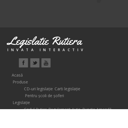
Legislatie Rutiera
INVATA INTERACTIV
Acasă
Produse
CD-uri legislație
Carti legislație
Pentru școli de șoferi
Legislație
Codul Rutier
Regulament Auto
Puncte Amendă
Școli de șoferi
Lecții Video
Știri
Coș
Auto
Legislative