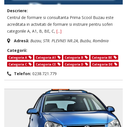
Descriere:
Centrul de formare si consultanta Prima Scool Buzau este
acreditata in activitati de formare si instruire pentru soferi
categoriile A, A1, B, BE, C,
[...]
Adresă:
Buzau
, STR. PLEVNEI NR.2A,
Buzău, România
Categorii:
Categoria A
Categoria A1
Categoria B
Categoria BE
Categoria C
Categoria CE
Categoria D
Categoria DE
Telefon:
0238.721.779