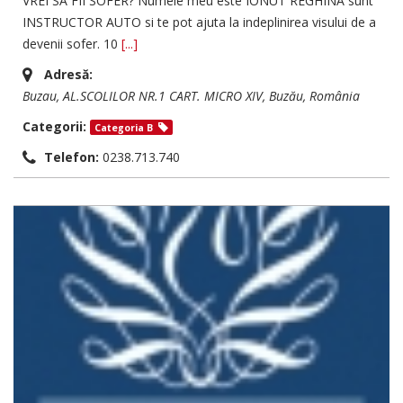
VREI SA FII SOFER? Numele meu este IONUT REGHINA sunt
INSTRUCTOR AUTO si te pot ajuta la indeplinirea visului de a
devenii sofer. 10
[...]
Adresă:
Buzau
, AL.SCOLILOR NR.1 CART. MICRO XIV,
Buzău, România
Categorii:
Categoria B
Telefon:
0238.713.740