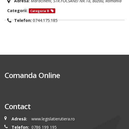
Adresă:
Maracineni
, STR.FOCSANEI NR.18,
Buzău, România
Categorii:
Categoria B
Telefon:
0744.175.185
Comanda Online
Contact
Adresă:
www.legislatierutiera.ro
Telefon:
0786 199 195