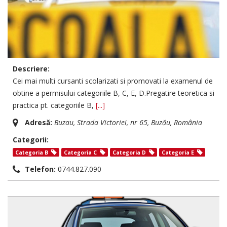
Descriere:
Cei mai multi cursanti scolarizati si promovati la examenul de
obtine a permisului categoriile B, C, E, D.Pregatire teoretica si
practica pt. categoriile B,
[...]
Adresă:
Buzau
, Strada Victoriei, nr 65,
Buzău, România
Categorii:
Categoria B
Categoria C
Categoria D
Categoria E
Telefon:
0744.827.090