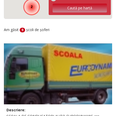
2
Am găsit
școli de șoferi
9
Descriere: