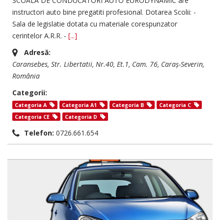
SCOALA DE CONDUCATORI AUTO EURODYNAMIC are
instructori auto bine pregatiti profesional. Dotarea Scolii: -
Sala de legislatie dotata cu materiale corespunzator
cerintelor A.R.R. -
[...]
Adresă:
Caransebes
, Str. Libertatii, Nr.40, Et.1, Cam. 76,
Caraș-Severin,
România
Categorii:
Categoria A
Categoria A1
Categoria B
Categoria C
Categoria CE
Categoria D
Telefon:
0726.661.654