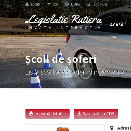
LOGIN
COȘ
LIMBA
Legislatie Rutiera
ACASĂ
INVATA INTERACTIV
Școli de șoferi
Lista școlilor de șoferi din România
Imprimă detaliile
Salvează ca PDF
Adresă