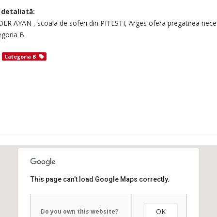
 detaliată:
R AYAN , scoala de soferi din PITESTI, Arges ofera pregatirea neces
egoria B.
Categoria B
This page can't load Google Maps correctly.
OK
Do you own this website?