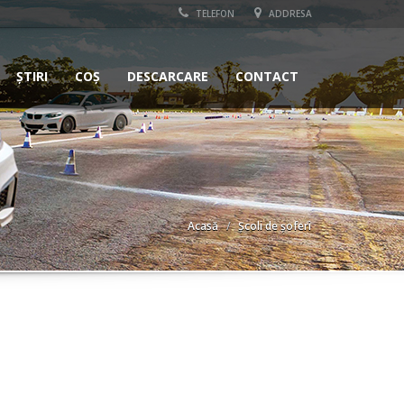
TELEFON
ADDRESA
ȘTIRI
COȘ
DESCARCARE
CONTACT
Acasă
Școli de șoferi