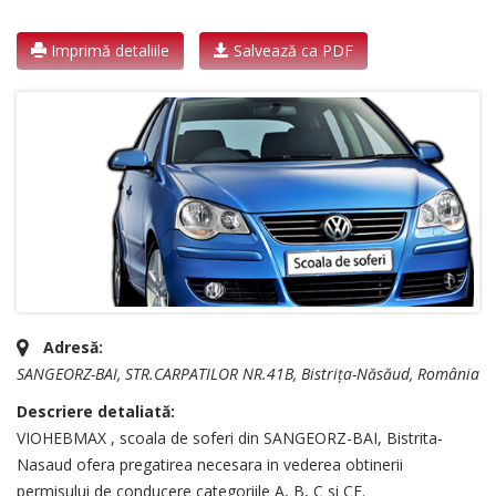
Imprimă detaliile
Salvează ca PDF
Adresă:
SANGEORZ-BAI
, STR.CARPATILOR NR.41B,
Bistrița-Năsăud, România
Descriere detaliată:
VIOHEBMAX , scoala de soferi din SANGEORZ-BAI, Bistrita-
Nasaud ofera pregatirea necesara in vederea obtinerii
permisului de conducere categoriile A, B, C si CE.