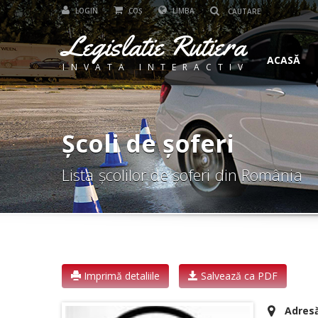
LOGIN
COȘ
LIMBA
Legislatie Rutiera
ACASĂ
INVATA INTERACTIV
Școli de șoferi
Lista școlilor de șoferi din România
Imprimă detaliile
Salvează ca PDF
Adresă