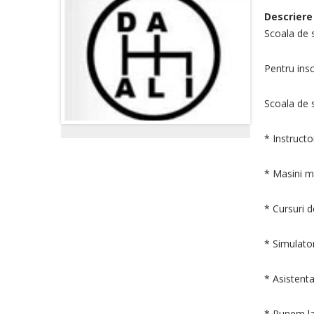
Descriere
Scoala de s
Pentru insc
Scoala de 
* Instructo
* Masini 
* Cursuri de
* Simulato
* Asistent
* Punem la