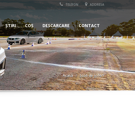
TELEFON
ADDRESA
ȘTIRI
COȘ
DESCARCARE
CONTACT
Acasă
Școli de șoferi