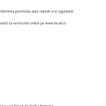
obtinerea permisului auto repede si in siguranta!
teti sa va inscrieti online pe www.da-ali.ro
or cu cel folosit de Politia Romana