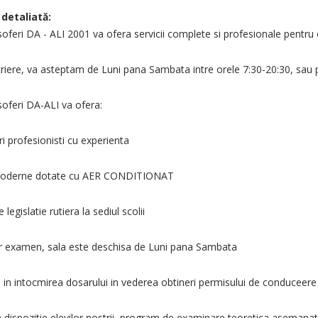
 detaliată:
oferi DA - ALI 2001 va ofera servicii complete si profesionale pentru 
riere, va asteptam de Luni pana Sambata intre orele 7:30-20:30, sau pu
soferi DA-ALI va ofera:
ri profesionisti cu experienta
moderne dotate cu AER CONDITIONAT
 legislatie rutiera la sediul scolii
r examen, sala este deschisa de Luni pana Sambata
a in intocmirea dosarului in vederea obtineri permisului de conduceere
 dispozitie elevilor nostrii, program de examinare teoretica asemanat