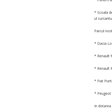
* Scoala de
ul cursantul
Parcul nos
* Dacia Lo
* Renault 
* Renault 
* Fiat Pun
* Peugeot 
In dotarea 