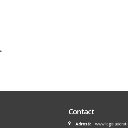
u.
Contact
Adresă:
www.legislatieruti