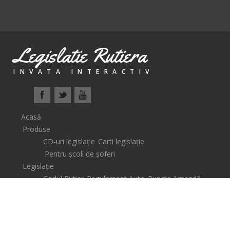
Legislatie Rutiera
INVATA INTERACTIV
Acasă
Produse
CD-uri legislație
Carti legislație
Pentru școli de șoferi
Legislație
Codul Rutier
Regulament Auto
Puncte Amendă
Școli de șoferi
Lecții Video
Știri
Coș
Auto
Legislative
Descarcare
Contact