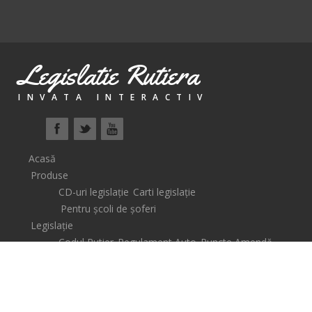
Legislatie Rutiera
INVATA INTERACTIV
Acasă
Produse
CD-uri legislație
Carti legislație
Pentru școli de șoferi
Legislație
Codul Rutier
Regulament Auto
Puncte Amendă
Școli de șoferi
Lecții Video
Știri
Coș
Auto
Legislative
Descarcare
Contact