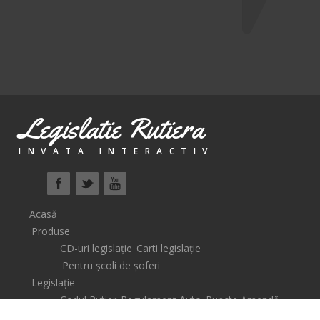
Legislatie Rutiera
INVATA INTERACTIV
Acasă
Produse
CD-uri legislație
Carti legislație
Pentru școli de șoferi
Legislație
Codul Rutier
Regulament Auto
Puncte Amendă
Școli de șoferi
Lecții Video
Știri
Coș