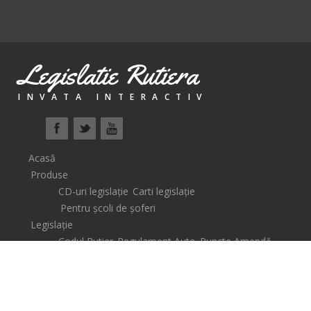
Legislatie Rutiera
INVATA INTERACTIV
Acasă
Produse
CD-uri legislație
Carti legislație
Pentru școli de șoferi
Legislație
Codul Rutier
Regulament Auto
Puncte Amendă
Școli de șoferi
Lecții Video
Știri
Coș
Auto
Legislative
Descarcare
Contact