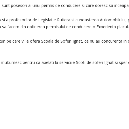
nu sunt posesori ai unui permis de conducere si care doresc sa inceap
si a profesorilor de Legislatie Rutiera si cunoasterea Automobilului, pr
am sa facem din obtinerea permisului de conducere o Experienta placuta
i pe care vi le ofera Scoala de Soferi Ignat, ce nu au concurenta in d
multumesc pentru ca apelati la serviciile Scolii de soferi Ignat si sp