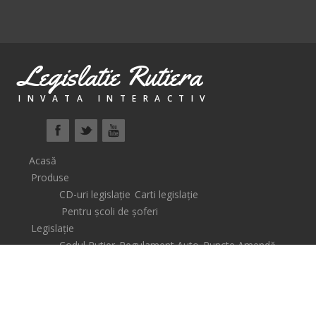
Legislatie Rutiera
INVATA INTERACTIV
Acasă
Produse
CD-uri legislație
Carti legislație
Pentru școli de șoferi
Legislație
Codul Rutier
Regulament Auto
Puncte Amendă
Școli de șoferi
Lecții Video
Știri
Coș
Auto
Legislative
Descarcare
Contact