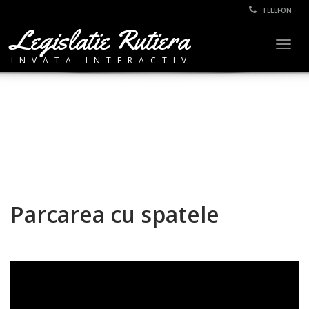
TELEFON
Legislatie Rutiera
Togg
INVATA INTERACTIV
navig
Parcarea cu spatele