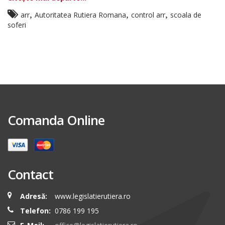
,
,
,
arr
Autoritatea Rutiera Romana
control arr
scoala de
soferi
Comanda Online
Contact
Adresă:
www.legislatierutiera.ro
Telefon:
0786 199 195