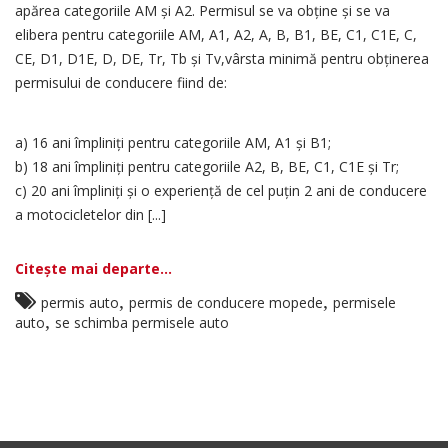
apărea categoriile AM şi A2. Permisul se va obţine şi se va
elibera pentru categoriile AM, A1, A2, A, B, B1, BE, C1, C1E, C,
CE, D1, D1E, D, DE, Tr, Tb şi Tv,vârsta minimă pentru obţinerea
permisului de conducere fiind de:
a) 16 ani împliniţi pentru categoriile AM, A1 şi B1;
b) 18 ani împliniţi pentru categoriile A2, B, BE, C1, C1E şi Tr;
c) 20 ani împliniţi şi o experienţă de cel puţin 2 ani de conducere
a motocicletelor din [...]
Citește mai departe...
,
,
permis auto
permis de conducere mopede
permisele
,
auto
se schimba permisele auto