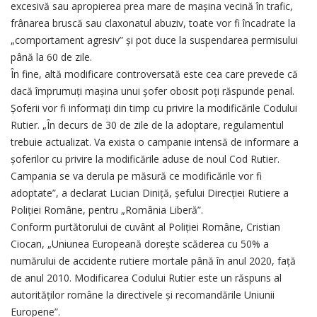
excesivă sau apropierea prea mare de maşina vecină în trafic,
frânarea bruscă sau claxonatul abuziv, toate vor fi încadrate la
„comportament agresiv” şi pot duce la suspendarea permisului
până la 60 de zile.
În fine, altă modificare controversată este cea care prevede că
dacă împrumuţi maşina unui şofer obosit poţi răspunde penal.
Şoferii vor fi informaţi din timp cu privire la modificările Codului
Rutier. „În decurs de 30 de zile de la adoptare, regulamentul
trebuie actualizat. Va exista o campanie intensă de informare a
şoferilor cu privire la modificările aduse de noul Cod Rutier.
Campania se va derula pe măsură ce modificările vor fi
adoptate”, a declarat Lucian Diniţă, şefului Direcţiei Rutiere a
Poliţiei Române, pentru „România Liberă”.
Conform purtătorului de cuvânt al Poliţiei Române, Cristian
Ciocan, „Uniunea Europeană doreşte scăderea cu 50% a
numărului de accidente rutiere mortale până în anul 2020, faţă
de anul 2010. Modificarea Codului Rutier este un răspuns al
autorităţilor române la directivele şi recomandările Uniunii
Europene”.