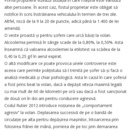
Prima propunere vizează situaţia în care maşina este vândută
altei persoane. În acest caz, fostul proprietar este obligat să
notifice în scris înstrăinarea vehiculului în termen de trei zile.
Altfel, riscă de la 9 la 20 de puncte, adică până la 1.400 de lei
amendă.
O veste proastă şi pentru şoferii care urcă băuţi la volan.
Alcoolemia permisă în sânge scade de la 0,80%, la 0,50%. Asta
înseamnă că valoarea alcoolemiei la etilotest va scădea de la
0,40 la 0,25 g/l în aerul expirat.
O altă modificare ce poate provoca unele controverse este
aceea care permite poliţistului să-l trimită pe şofer să-şi facă o
analiză medicală şi chiar psihologică. Asta în cazul în care şoferul
a fost prins beat la volan, dacă a depăşit viteza maximă legală
cu mai mult de 60 de kilometri pe oră sau dacă a fost sancţionat
de două ori în doi ani pentru conducere agresivă.
Codul Rutier 2012 introduce noţiunea de „comportament
agresiv” la volan. Deplasarea succesivă de pe o bandă de
circulaţie pe alta pentru depăşirea maşinilor, întoarcerea prin
folosirea frânei de mână, pornirea de pe loc prin demararea