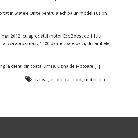
ortat in Statele Unite pentru a echipa un model Fusion
n mai 2012, cu apreciatul motor EcoBoost de 1 litru,
a Craiova aproximativ 1000 de motoare pe zi, din ambele
 la clienti din toata lumea. Uzina de Motoare [...]
,
,
,
craiova
ecoboost
ford
motor ford