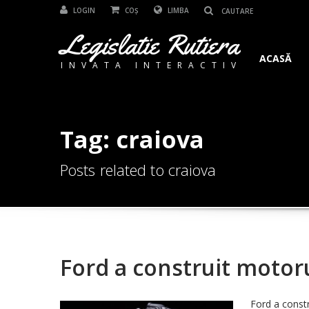
LOGIN
COȘ
LIMBA
Legislatie Rutiera
ACASĂ
INVATA INTERACTIV
Tag: craiova
Posts related to craiova
Ford a construit motor
Ford a constr