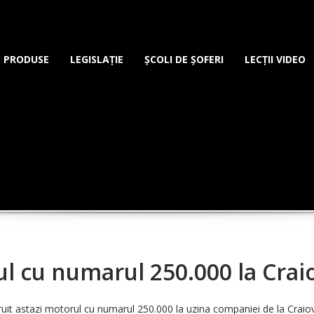
PRODUSE
LEGISLAȚIE
ȘCOLI DE ȘOFERI
LECȚII VIDEO
ul cu numarul 250.000 la Crai
uit astazi motorul cu numarul 250.000 la uzina companiei de la Craiov