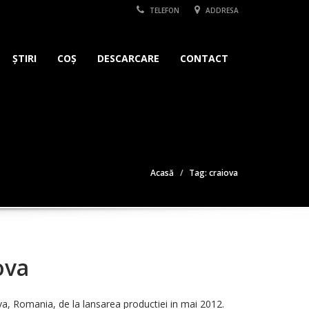
TELEFON
ADDRESA
ȘTIRI
COȘ
DESCARCARE
CONTACT
Acasă
Tag: craiova
ova
a, Romania, de la lansarea productiei in mai 2012.