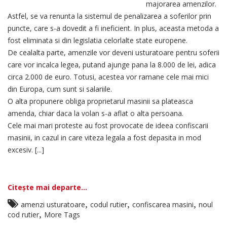
majorarea amenzilor.
Astfel, se va renunta la sistemul de penalizarea a soferilor prin
puncte, care s-a dovedit a fi ineficient. In plus, aceasta metoda a
fost eliminata si din legislatia celorlalte state europene.
De cealalta parte, amenzile vor deveni usturatoare pentru soferii
care vor incalca legea, putand ajunge pana la 8.000 de lei, adica
circa 2.000 de euro. Totusi, acestea vor ramane cele mai mici
din Europa, cum sunt si salariile.
O alta propunere obliga proprietarul masinii sa plateasca
amenda, chiar daca la volan s-a aflat o alta persoana.
Cele mai mari proteste au fost provocate de ideea confiscarii
masinii, in cazul in care viteza legala a fost depasita in mod
excesiv. [...]
Citește mai departe...
,
,
,
amenzi usturatoare
codul rutier
confiscarea masini
noul
,
cod rutier
More Tags