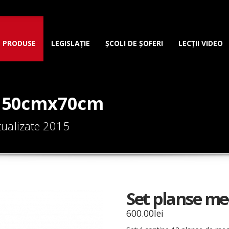
PRODUSE
LEGISLAȚIE
ȘCOLI DE ȘOFERI
LECȚII VIDEO
a 50cmx70cm
ualizate 2015
Set planse m
600.00
lei