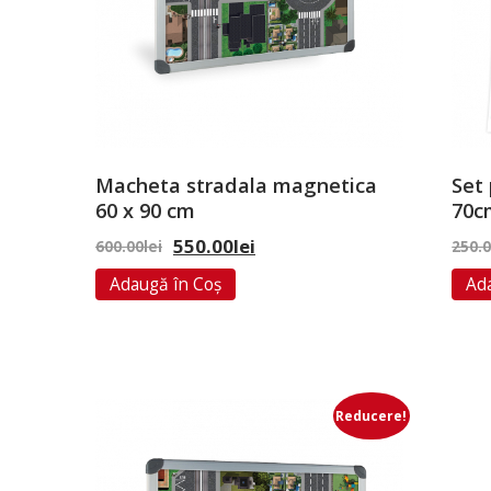
Macheta stradala magnetica
Set
60 x 90 cm
70c
550.00
lei
600.00
lei
250.
Adaugă în Coș
Ad
Reducere!