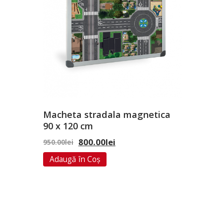
Macheta stradala magnetica
90 x 120 cm
800.00
lei
950.00
lei
Adaugă în Coș