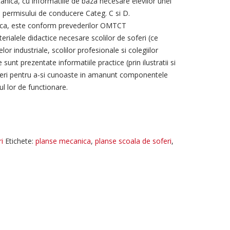
nica, cu informatiile de baza necesare elevilor unei
a permisului de conducere Categ. C si D.
ica, este conform prevederilor OMTCT
erialele didactice necesare scolilor de soferi (ce
elor industriale, scolilor profesionale si colegiilor
 sunt prezentate informatiile practice (prin ilustratii si
feri pentru a-si cunoaste in amanunt componentele
l lor de functionare.
ri
Etichete:
planse mecanica
,
planse scoala de soferi
,