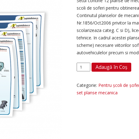
Setul contine 12 planse de meca
scoli de soferi pentru obtinere
Continutul planselor de mecan
Nr.1856/Oct2006 privitor la mat
scolarizeaza categ. C si D), lice
tehnice. In cadrul acestei planse
scheme) necesare viitorilor so
autovehiculelor precum si modu
Set
Adaugă în Coș
planse
mecanica
Categorie:
Pentru școli de șofe
50cmx70cm
set planse mecanica
quantity