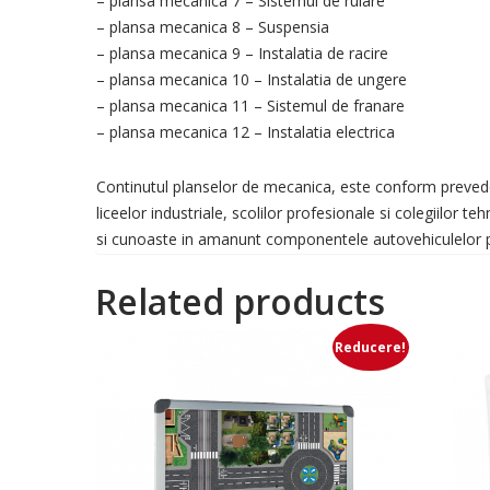
– plansa mecanica 7 – Sistemul de rulare
– plansa mecanica 8 – Suspensia
– plansa mecanica 9 – Instalatia de racire
– plansa mecanica 10 – Instalatia de ungere
– plansa mecanica 11 – Sistemul de franare
– plansa mecanica 12 – Instalatia electrica
Continutul planselor de mecanica, este conform preveder
liceelor industriale, scolilor profesionale si colegiilor te
si cunoaste in amanunt componentele autovehiculelor p
Related products
Reducere!