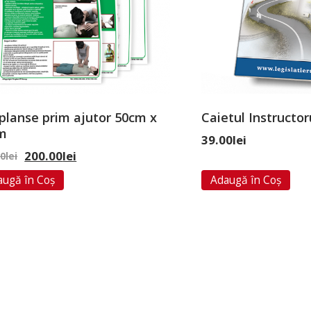
 planse prim ajutor 50cm x
Caietul Instructor
m
39.00
lei
200.00
lei
00
lei
augă în Coș
Adaugă în Coș