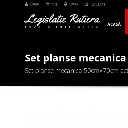
LOGIN
COȘ
LIMBA
Legislatie Rutiera
ACASĂ
INVATA INTERACTIV
Set planse mecanic
Set planse mecanica 50cmx70cm act